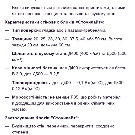
Блоки випускаються з різними характеристиками, такими
як тип поверхні, товщина та щільність в сухому стані.
Характеристики стінових блоків «Стоунлайт»:
Тип поверхні
: гладка або з пазами-гребенями.
Товщина
: 20, 25, 28, 30, 36, 37,5, 40 або 50 см. Висота
завжди 20 см, довжина 60 см.
Щільність в сухому стані
: Д400 (400 кг/м³) та Д500 (500
кг/м³).
Клас міцності бетону
: для Д400 використовується бетон
В 2,0, для Д500 — В 2,5.
Теплопровідність
: для Д400 — 0,1 Вт/(м·°С), для Д500 —
0,12 Вт/(м·°С).
Морозостійкість
: не менше F35, що робить матеріал
підходящим для використання в різних кліматичних
умовах.
Застосування блоків "Стоунлайт"
:
Будівництво стін, перемичок, перекриттів, сходових
ступенів.