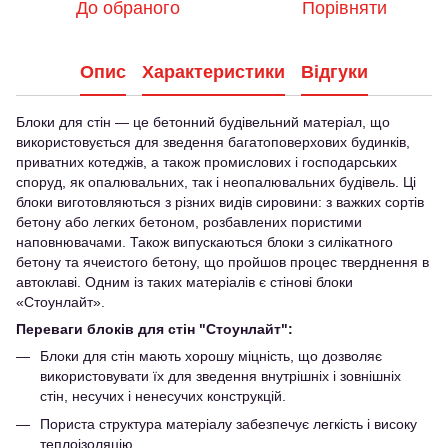
До обраного
Порівняти
Опис
Характеристики
Відгуки
Блоки для стін — це бетонний будівельний матеріал, що
використовується для зведення багатоповерхових будинків,
приватних котеджів, а також промислових і господарських
споруд, як опалювальних, так і неопалювальних будівель. Ці
блоки виготовляються з різних видів сировини: з важких сортів
бетону або легких бетоном, розбавлених пористими
наповнювачами. Також випускаються блоки з силікатного
бетону та ячеистого бетону, що пройшов процес тверднення в
автоклаві. Одним із таких матеріалів є стінові блоки
«Стоунлайт».
Переваги блоків для стін "Стоунлайт":
Блоки для стін мають хорошу міцність, що дозволяє
використовувати їх для зведення внутрішніх і зовнішніх
стін, несучих і ненесучих конструкцій.
Пориста структура матеріалу забезпечує легкість і високу
теплоізоляцію.