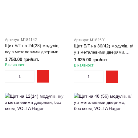
Артикул: M184142
Артикул: M182501
Щит Б/Г на 24(28) модулів,
Щит Б/Г на 36(42) модулів, в/
в/у з металевими дверями,
у з металевими дверями,
без клем, VOLTA Hager
без клем, VOLTA Hager
1 750.00 грн/шт.
1 925.00 грн/шт.
В наявності
В наявності