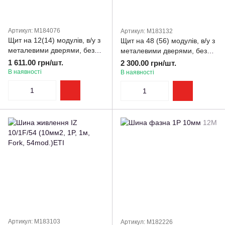
Артикул: M184076
Артикул: M183132
Щит на 12(14) модулів, в/у з
Щит на 48 (56) модулів, в/у з
металевими дверями, без
металевими дверями, без
клем, VOLTA Hager
клем, VOLTA Hager
1 611.00 грн/шт.
2 300.00 грн/шт.
В наявності
В наявності
Артикул: M183103
Артикул: M182226