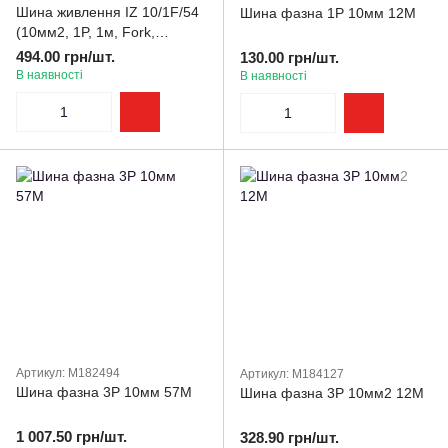
Шина живлення IZ 10/1F/54
Шина фазна 1Р 10мм 12М
(10мм2, 1P, 1м, Fork,
54mod.)ЕТІ
494.00 грн/шт.
130.00 грн/шт.
В наявності
В наявності
Артикул: M182494
Артикул: M184127
Шина фазна 3Р 10мм 57М
Шина фазна 3Р 10мм2 12М
1 007.50 грн/шт.
328.90 грн/шт.