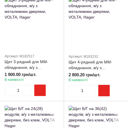
Артикул: M182517
Артикул: M183232
Щит 3-рядний для ММ-
Щит 4-рядний для ММ-
обладнання, в/у з
обладнання, в/у з
металевими дверями,
металевими дверями,
1 900.00 грн/шт.
2 800.20 грн/шт.
VOLTA, Hager
VOLTA, Hager
В наявності
В наявності