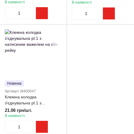
В наявності
В наявності
Новинка
Артикул: M400047
Клемна колодка
з'єднувальна pl.1 з
натискним важелем на din-
21.06 грн/шт.
рейку
В наявності