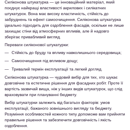
Силіконова штукатурка — це інноваційний матеріал, який
поєднує найкращі властивості акрилових і силікатних
штукатурок. Вона має високу еластичність, стійкість до
забруднень та ефект самоочищення. Силіконова штукатурка
ідеально підходить для оздоблення фасадів, оскільки не лише
захищає стіни від атмосферних впливів, але й надовго
зберігає привабливий вигляд.
Переваги силіконової штукатурки:
Стійкість до бруду та впливу навколишнього середовища;
Самоочищення під впливом дощу;
Тривалий термін експлуатації та легкий догляд.
Силіконова штукатурка — чудовий вибір для тих, хто шукає
довговічне та естетичне рішення для фасадних робіт. Проте її
вартість зазвичай вища, ніж у інших видів штукатурок, що слід
враховувати при плануванні бюджету.
Вибір штукатурки залежить від багатьох факторів: умов
експлуатації, бажаного зовнішнього вигляду та бюджету.
Розуміння особливостей кожного типу допоможе вам прийняти
правильне рішення та забезпечити довговічність і якість
оздоблення.