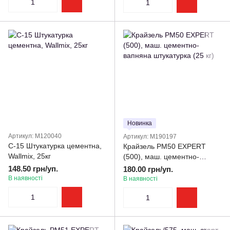
Новинка
Артикул: M120040
Артикул: M190197
С-15 Штукатурка цементна,
Крайзель РМ50 EXPERT
Wallmix, 25кг
(500), маш. цементно-
вапняна штукатурка (25 кг)
148.50 грн/уп.
180.00 грн/уп.
В наявності
В наявності