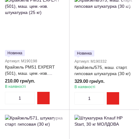
Новинка
Новинка
Артикул: M190198
Артикул: M190332
Крайзель РМ51 EXPERT
Крайзель/575, маш. старт.
(501), маш. цем.-изв.
гипсовая штукатурка (30 кг)
штукатурка (25 кг)
210.00 грн/уп.
329.00 грн/уп.
В наявності
В наявності