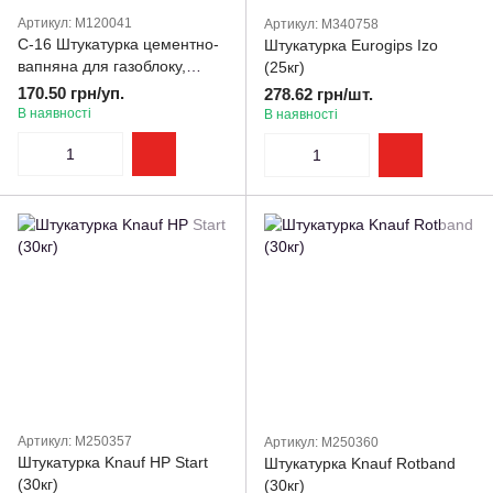
Артикул: M120041
Артикул: M340758
С-16 Штукатурка цементно-
Штукатурка Eurogips Izo
вапняна для газоблоку,
(25кг)
Wallmix, 25 кг
170.50 грн/уп.
278.62 грн/шт.
В наявності
В наявності
Артикул: M250357
Артикул: M250360
Штукатурка Knauf HP Start
Штукатурка Knauf Rotband
(30кг)
(30кг)