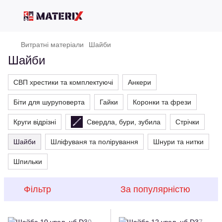
Витратні матеріали
Шайби
Шайби
СВП хрестики та комплектуючі
Анкери
Біти для шуруповерта
Гайки
Коронки та фрези
Круги відрізні
Свердла, бури, зубила
Стрічки
Шайби
Шліфуваня та полірування
Шнури та нитки
Шпильки
Фільтр
За популярністю