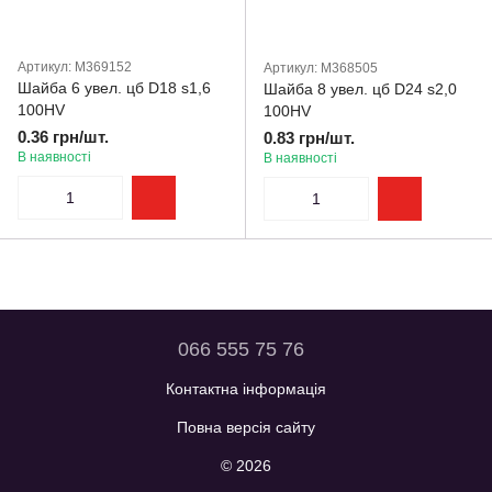
Артикул: M369152
Артикул: M368505
Шайба 6 увел. цб D18 s1,6
Шайба 8 увел. цб D24 s2,0
100HV
100HV
0.36 грн/шт.
0.83 грн/шт.
В наявності
В наявності
066 555 75 76
Контактна інформація
Повна версія сайту
© 2026