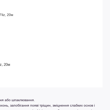
z, 20м
ання або шпаклювання.
онь, запобігання появі тріщин, зміцнення слабких основ і