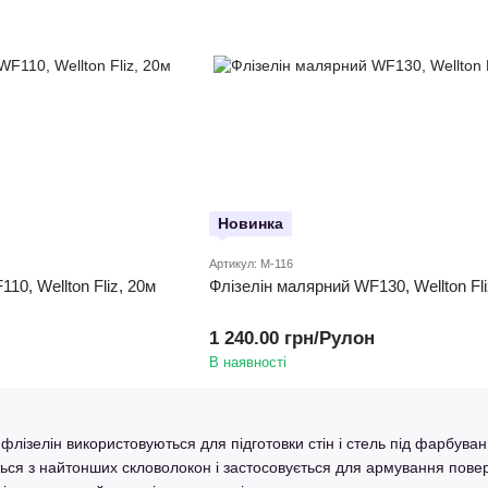
Новинка
Артикул: M-116
10, Wellton Fliz, 20м
Флізелін малярний WF130, Wellton Fli
1 240.00 грн/Рулон
В наявності
флізелін використовуються для підготовки стін і стель під фарбув
ся з найтонших скловолокон і застосовується для армування поверх