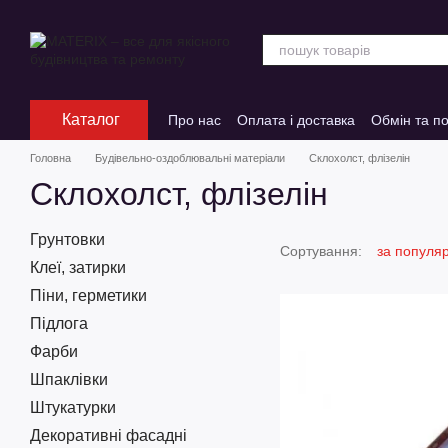
Перейти до основного контенту
Каталог
Про нас
Оплата і доставка
Обмін та п
Головна
Будівельно-оздоблювальні матеріали
Склохолст, флізелін
Склохолст, флізелін
Грунтовки
Сортування:
за популя
Клеї, затирки
Піни, герметики
Підлога
Фарби
Шпаклівки
Штукатурки
Декоративні фасадні