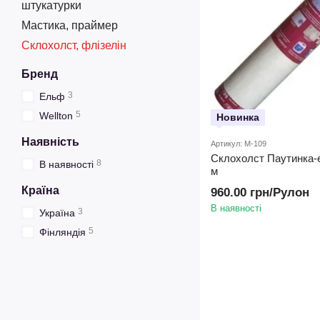
штукатурки
Мастика, праймер
Склохолст, флізелін
Бренд
3
Ельф
5
Wellton
Новинка
Наявність
Артикул: M-109
Склохолст Паутинка-е
8
В наявності
м
Країна
960.00 грн/Рулон
В наявності
3
Україна
5
Фінляндія