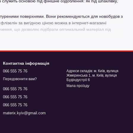
 служить основою під фінішне оздоблення: як під шпаклівку,
катуреними поверхнями. Вони рекомендуються для новобудов з
флізелін за вигідною ціною можна в інтернет-магазині
ачення, що дозволяє підібрати оптимальний матеріал під
Контактна інформація
ювальних робіт. Завдяки своїй структурі з найтонших
066 555 75 76
Адреси складів: м. Київ, вулиця
що роблять його незамінним при фінішному оздобленні
Жмеринська 1, м. Київ, вулиця
Передзвонити вам?
Будіндустрії 6
Мапа проїзду
066 555 75 76
уванні та змінах вологості.
066 555 75 76
066 555 75 76
а штукатурки.
materix.kyiv@gmail.com
творенню плісняви.
житлових і громадських приміщень.
ну й гладку основу.