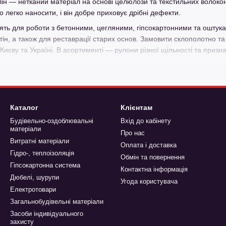
лін — нетканий матеріал на основі целюлози та текстильних волокон
о легко наносити, і він добре приховує дрібні дефекти.
ять для роботи з бетонними, цегляними, гіпсокартонними та ошту
н, а також для реставрації старих основ. Замовити склополотно та 
иєву та Україні. В асортименті — рулони різної щільності та призн
лотно за вигідною ціною
Каталог
Клієнтам
є замовити склополотно для армування стін і стель під час оздобл
Будівельно-оздоблювальні
Вхід до кабінету
соку міцність, довговічність і низку інших корисних властивостей, 
матеріали
Про нас
Витратні матеріали
Оплата і доставка
малярного склополотна:
Гідро-, теплоізоляція
Обмін та повернення
механічних пошкоджень. Зберігає цілісність при багаторазовому фарб
Гіпсокартонна система
Контактна інформація
Дюбелі, шурупи
апобігає утворенню мікротріщин, особливо на стиках гіпсокартону т
Угода користувача
Електротовари
ал — пропускає водяну пару, запобігаючи накопиченню вологи й у
Загальнобудівельні матеріали
речовин, не викликає алергії, не гниє, не горить — підходить для 
Засоби індивідуального
захисту
 фарбування, шпаклювання, декоративні штукатурки. Забезпечує рів