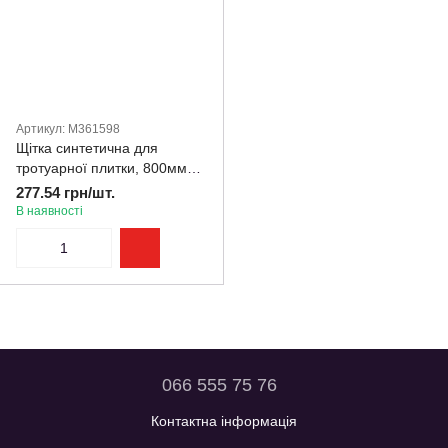
Артикул: M361598
Щітка синтетична для
тротуарної плитки, 800мм
Technics
277.54 грн/шт.
В наявності
066 555 75 76
Контактна інформація