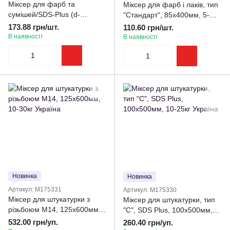
Міксер для фарб та
Міксер для фарб і лаків, тип
сумішей/SDS-Plus (d-
"Стандарт", 85х400мм, 5-
80мм/L-600мм 10-20кг)
10кг Favorit
173.88 грн/шт.
110.60 грн/шт.
В наявності
В наявності
Новинка
Новинка
Артикул: M175331
Артикул: M175330
Міксер для штукатурки з
Міксер для штукатурки, тип
різьбоюм М14, 125х600мм,
"C", SDS Plus, 100х500мм,
10-30кг Україна
10-25кг Україна
532.00 грн/уп.
260.40 грн/уп.