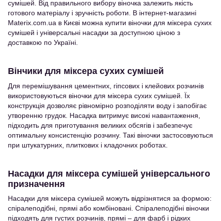
сумішей. Від правильного вибору віночка залежить якість
готового матеріалу і зручність роботи. В інтернет-магазині
Materix.com.ua в Києві можна купити віночки для міксера сухих
сумішей і універсальні насадки за доступною ціною з
доставкою по Україні.
Вінчики для міксера сухих сумішей
Для перемішування цементних, гіпсових і клейових розчинів
використовуються віночки для міксера сухих сумішей. Їх
конструкція дозволяє рівномірно розподіляти воду і запобігає
утворенню грудок. Насадка витримує високі навантаження,
підходить для приготування великих обсягів і забезпечує
оптимальну консистенцію розчину. Такі віночки застосовуються
при штукатурних, плиткових і кладочних роботах.
Насадки для міксера сумішей універсального
призначення
Насадки для міксера сумішей можуть відрізнятися за формою:
спіралеподібні, прямі або комбіновані. Спіралеподібні віночки
підходять для густих розчинів, прямі – для фарб і рідких