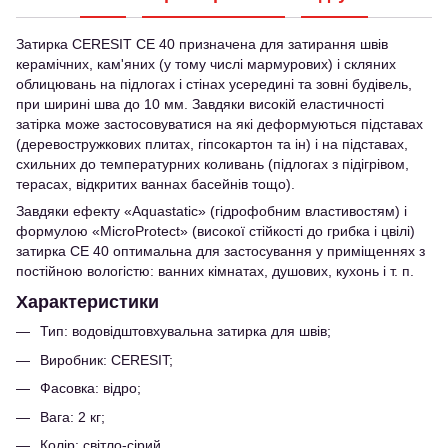
Затирка CERESIT CE 40 призначена для затирання швів
керамічних, кам'яних (у тому числі мармурових) і скляних
облицювань на підлогах і стінах усередині та зовні будівель,
при ширині шва до 10 мм. Завдяки високій еластичності
затірка може застосовуватися на які деформуються підставах
(деревостружкових плитах, гіпсокартон та ін) і на підставах,
схильних до температурних коливань (підлогах з підігрівом,
терасах, відкритих ваннах басейнів тощо).
Завдяки ефекту «Aquastatic» (гідрофобним властивостям) і
формулою «MicroProtect» (високої стійкості до грибка і цвілі)
затирка CE 40 оптимальна для застосування у приміщеннях з
постійною вологістю: ванних кімнатах, душових, кухонь і т. п.
Характеристики
Тип: водовідштовхувальна затирка для швів;
Виробник: CERESIT;
Фасовка: відро;
Вага: 2 кг;
Колір: світло-сірий.