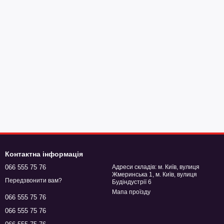
Контактна інформація
066 555 75 76
Адреси складів: м. Київ, вулиця
Жмеринська 1, м. Київ, вулиця
Передзвонити вам?
Будіндустрії 6
Мапа проїзду
066 555 75 76
066 555 75 76