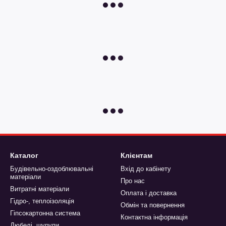
Каталог
Клієнтам
Будівельно-оздоблювальні
Вхід до кабінету
матеріали
Про нас
Витратні матеріали
Оплата і доставка
Гідро-, теплоізоляція
Обмін та повернення
Гіпсокартонна система
Контактна інформація
Дюбелі, шурупи