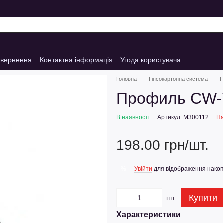
овернення
Контактна інформація
Угода користувача
Головна
Гіпсокартонна система
П
Профиль CW-75
В наявності
Артикул: M300112
На
198.00 грн/шт.
Увійти
для відображення накоп
%
Купити
шт.
Характеристики