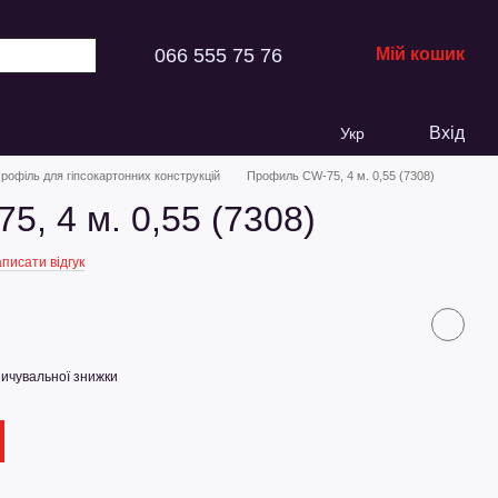
066 555 75 76
Мій кошик
Вхід
Укр
рофіль для гіпсокартонних конструкцій
Профиль CW-75, 4 м. 0,55 (7308)
, 4 м. 0,55 (7308)
писати відгук
ичувальної знижки