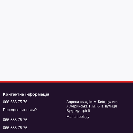
Контактна інформація
066 555 75 76
Адреси складів: м. Київ, вулиця
Жмеринська 1, м. Київ, вулиця
Передзвонити вам?
Будіндустрії 6
Мапа проїзду
066 555 75 76
066 555 75 76