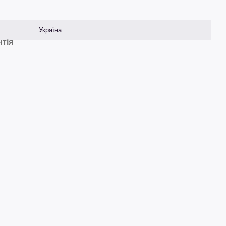
Україна
нтія