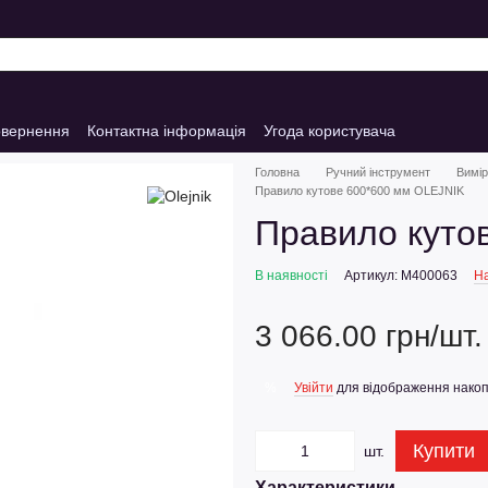
овернення
Контактна інформація
Угода користувача
Головна
Ручний інструмент
Вимір
Правило кутове 600*600 мм OLEJNIK
Правило куто
В наявності
Артикул: M400063
На
3 066.00 грн/шт.
Увійти
для відображення накоп
%
Купити
шт.
Характеристики