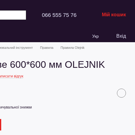
066 555 75 76
Мій кошик
Вхід
Укр
ювальний інструмент
Правила
Правила Olejnik
ве 600*600 мм OLEJNIK
писати відгук
ичувальної знижки