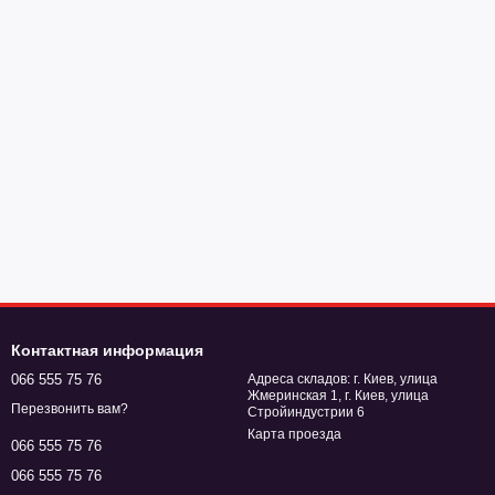
Контактная информация
066 555 75 76
Адреса складов: г. Киев, улица
Жмеринская 1, г. Киев, улица
Перезвонить вам?
Стройиндустрии 6
Карта проезда
066 555 75 76
066 555 75 76