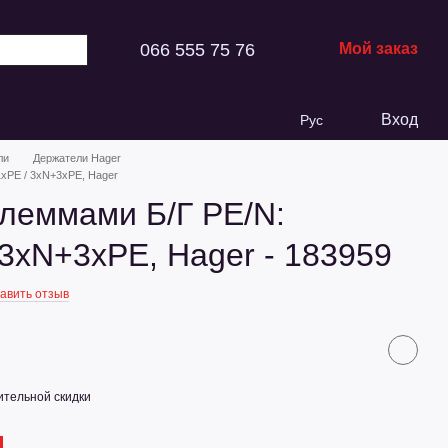
066 555 75 76
Мой заказ
Вход
Рус
ли
Держатели Hager
xPE / 3xN+3xPE, Hager
клеммами Б/Г PE/N:
3xN+3xPE, Hager - 183959
авить отзыв
тельной скидки