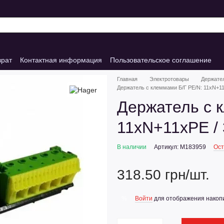
врат
Контактная информация
Пользовательское соглашение
Главная
Электротовары
Держате
Держатель с клеммами Б/Г PE/N: 11xN+11
Держатель с 
11xN+11xPE / 
В наличии
Артикул: M183959
Ост
318.50 грн/шт.
Войти
для отображения накопи
%