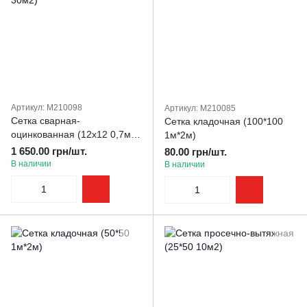
Артикул: M210098
Артикул: M210085
Сетка сварная-
Сетка кладочная (100*100
оцинкованная (12х12 0,7мм
1м*2м)
30м2)
1 650.00 грн/шт.
80.00 грн/шт.
В наличии
В наличии