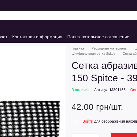
врат
Контактная информация
Пользовательское соглашение
Главная
Расходные материалы
Ш
Шлифовальная сетка Spitce
Сетка аб
Сетка абразив
150 Spitce - 3
В наличии
Артикул: M391155
Ост
42.00 грн/шт.
Войти
для отображения накопи
%