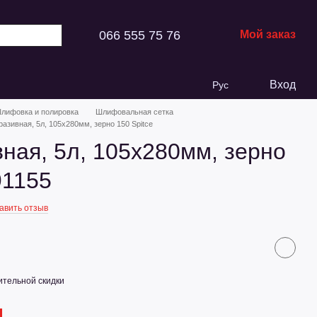
066 555 75 76
Мой заказ
Вход
Рус
лифовка и полировка
Шлифовальная сетка
разивная, 5л, 105х280мм, зерно 150 Spitce
ная, 5л, 105х280мм, зерно
91155
авить отзыв
тельной скидки