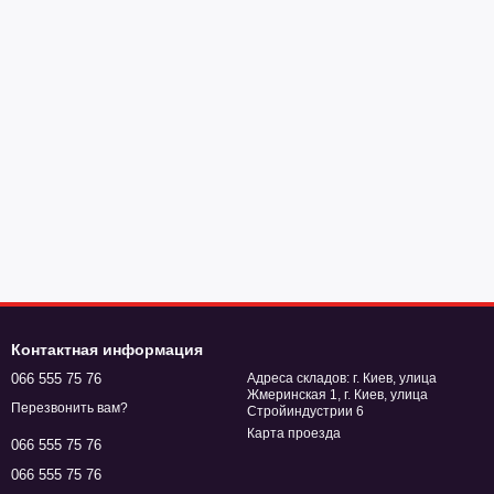
Контактная информация
066 555 75 76
Адреса складов: г. Киев, улица
Жмеринская 1, г. Киев, улица
Перезвонить вам?
Стройиндустрии 6
Карта проезда
066 555 75 76
066 555 75 76