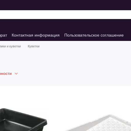
врат
Контактная информация
Пользовательское соглашение
лики и куветки
Куветки
рности