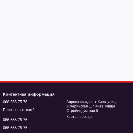
Контактная информация
066 555 75 76
Адреса складов: г. Киев, улица
Жмеринская 1, г. Киев, улица
Перезвонить вам?
Стройиндустрии 6
Карта проезда
066 555 75 76
066 555 75 76