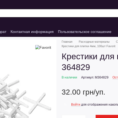
врат
Контактная информация
Пользовательское соглашение
Главная
Расходные материалы
С
Крестики для плитки 4мм, 100шт Favorit
Крестики для 
364829
В наличии
Артикул: M364829
Ост
32.00 грн/уп.
Войти
для отображения накопи
%