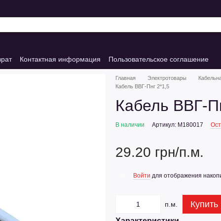
врат
Контактная информация
Пользовательское соглашение
Главная
Электротовары
Кабельн
Кабель ВВГ-Пнг 2*1,5
Кабель ВВГ-Пн
В наличии
Артикул: M180017
Ост
29.20 грн/п.м.
Войти
для отображения накопи
%
Купить
п.м.
Характеристики