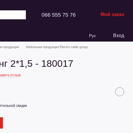
066 555 75 76
Мой заказ
Вход
Рус
ая продукция
Кабельная продукция Electro cable group
г 2*1,5 - 180017
авить отзыв
тельной скидки