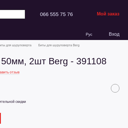
066 555 75 76
Мой заказ
Вход
Рус
иты для шуруповерта
Биты для шуруповерта Berg
 50мм, 2шт Berg - 391108
авить отзыв
тельной скидки