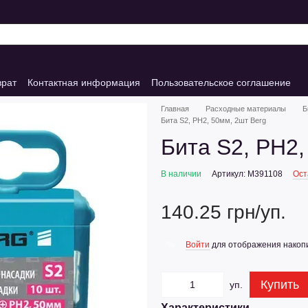
врат
Контактная информация
Пользовательское соглашение
Главная
Расходные материалы
Б
Бита S2, PH2, 50мм, 2шт Berg
Бита S2, PH2,
В наличии
Артикул: M391108
Ост
140.25 грн/уп.
Войти
для отображения накопи
%
Купить
уп.
Характеристики