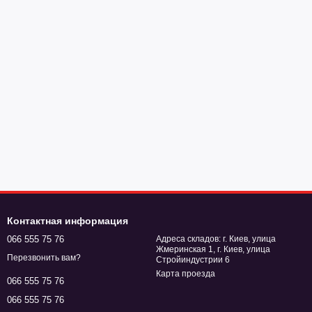
Контактная информация
066 555 75 76
Адреса складов: г. Киев, улица
Жмеринская 1, г. Киев, улица
Перезвонить вам?
Стройиндустрии 6
Карта проезда
066 555 75 76
066 555 75 76