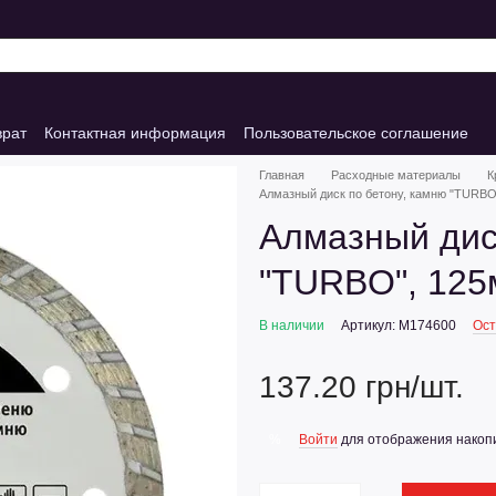
врат
Контактная информация
Пользовательское соглашение
Главная
Расходные материалы
К
Алмазный диск по бетону, камню "TURBO"
Алмазный дис
"TURBO", 125м
В наличии
Артикул: M174600
Ост
137.20 грн/шт.
Войти
для отображения накопи
%