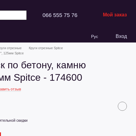
066 555 75 76
Мой заказ
Вход
Рус
руги отрезные
Круги отрезные Spitce
, 125мм Spitce
к по бетону, камню
м Spitce - 174600
авить отзыв
тельной скидки