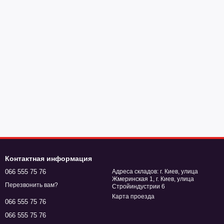
Контактная информация
066 555 75 76
Адреса складов: г. Киев, улица
Жмеринская 1, г. Киев, улица
Перезвонить вам?
Стройиндустрии 6
Карта проезда
066 555 75 76
066 555 75 76