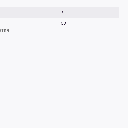
3
CD
нтия